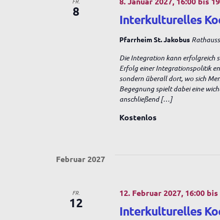
8. Januar 2027, 16:00
bis
19
FR.
g
8
Interkulturelles Ko
a
Pfarrheim St. Jakobus
Rathausst
Die Integration kann erfolgreich 
t
Erfolg einer Integrationspolitik 
sondern überall dort, wo sich Me
Begegnung spielt dabei eine wich
i
anschließend […]
Kostenlos
o
n
Februar 2027
12. Februar 2027, 16:00
bi
FR.
12
Interkulturelles Ko