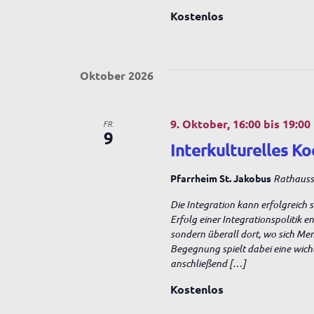
s
Kostenlos
t
S
a
l
t
u
Oktober 2026
u
n
c
g
9. Oktober, 16:00
bis
19:00
e
FR.
9
n
Interkulturelles Ko
h
S
c
Pfarrheim St. Jakobus
Rathausst
h
e
l
Die Integration kann erfolgreich 
ü
Erfolg einer Integrationspolitik 
s
sondern überall dort, wo sich Me
u
s
Begegnung spielt dabei eine wich
e
anschließend […]
l
n
w
Kostenlos
o