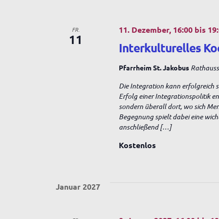
e
11. Dezember, 16:00
bis
19
FR.
11
Interkulturelles Ko
n
Pfarrheim St. Jakobus
Rathausst
,
Die Integration kann erfolgreich 
Erfolg einer Integrationspolitik 
sondern überall dort, wo sich Me
N
Begegnung spielt dabei eine wich
anschließend […]
a
Kostenlos
v
Januar 2027
i