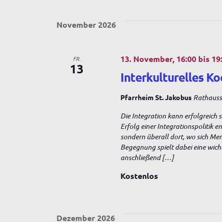
r
d
t
.
November 2026
A
13. November, 16:00
bis
19
FR.
n
13
Interkulturelles Ko
s
Pfarrheim St. Jakobus
Rathausst
Die Integration kann erfolgreich 
i
Erfolg einer Integrationspolitik 
sondern überall dort, wo sich Me
Begegnung spielt dabei eine wich
c
anschließend […]
Kostenlos
h
t
Dezember 2026