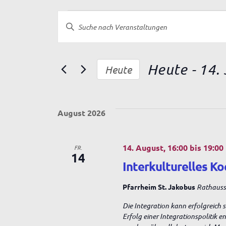
Veranstaltungen
V
B
i
t
e
t
e
Heute
 - 
14. 
Heute
S
r
D
c
a
h
t
a
l
August 2026
u
ü
m
s
w
n
s
14. August, 16:00
ä
bis
19:00
FR.
e
14
h
l
Interkulturelles Ko
s
l
w
e
o
Pfarrheim St. Jakobus
Rathausst
n
r
t
.
t
Die Integration kann erfolgreich 
e
Erfolg einer Integrationspolitik 
i