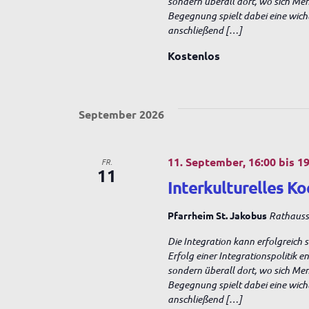
sondern überall dort, wo sich Me
a
n
Begegnung spielt dabei eine wich
g
anschließend […]
e
l
b
Kostenlos
e
n
t
.
S
September 2026
u
u
c
h
11. September, 16:00
bis
19
FR.
n
e
11
Interkulturelles Ko
n
a
g
c
Pfarrheim St. Jakobus
Rathausst
h
Die Integration kann erfolgreich 
V
e
Erfolg einer Integrationspolitik 
e
sondern überall dort, wo sich Me
r
Begegnung spielt dabei eine wich
a
n
anschließend […]
n