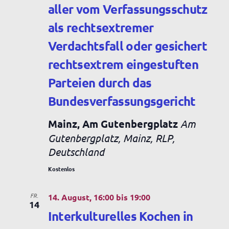
t
aller vom Verfassungsschutz
c
e
als rechtsextremer
h
n
Verdachtsfall oder gesichert
e
-
rechtsextrem eingestuften
u
N
Parteien durch das
n
a
Bundesverfassungsgericht
v
d
Mainz, Am Gutenbergplatz
Am
i
A
Gutenbergplatz, Mainz, RLP,
g
Deutschland
n
a
Kostenlos
s
t
i
FR.
14. August, 16:00
bis
19:00
i
14
Interkulturelles Kochen in
c
o