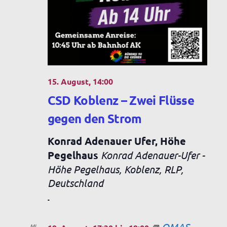
t
i
o
n
15. August, 14:00
CSD Koblenz – Zwei Flüsse
gegen den Strom
Konrad Adenauer Ufer, Höhe
Pegelhaus
Konrad Adenauer-Ufer -
Höhe Pegelhaus, Koblenz, RLP,
Deutschland
-
OMAS
MI.