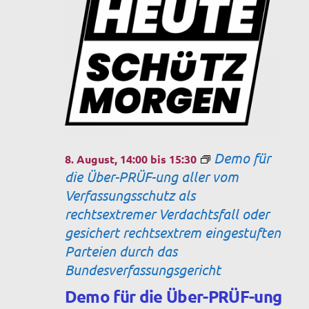
s
t
e
t
n
a
.
a
l
t
l
u
t
n
u
g
Demo für
8. August, 14:00
bis
15:30
n
A
die Über-PRÜF-ung aller vom
g
Verfassungsschutz als
n
rechtsextremer Verdachtsfall oder
e
s
gesichert rechtsextrem eingestuften
n
i
Parteien durch das
c
Bundesverfassungsgericht
S
h
Demo für die Über-PRÜF-ung
u