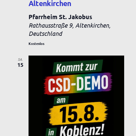
Altenkirchen
h
n
Pfarrheim St. Jakobus
t
Rathausstraße 9, Altenkirchen,
e
Deutschland
n
Kostenlos
,
SA.
15
N
a
v
i
g
a