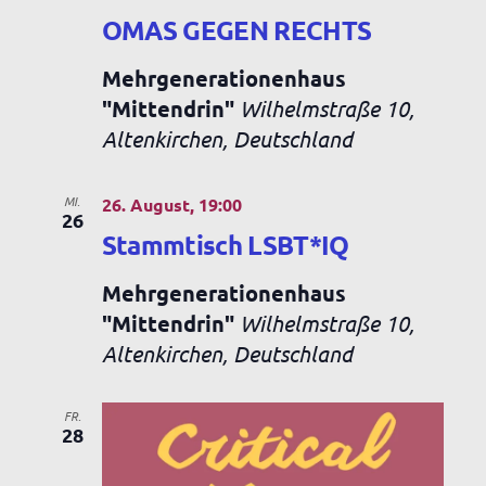
h
n
OMAS GEGEN RECHTS
t
Mehrgenerationenhaus
e
"Mittendrin"
Wilhelmstraße 10,
Altenkirchen, Deutschland
n
,
MI.
26. August, 19:00
26
N
Stammtisch LSBT*IQ
a
Mehrgenerationenhaus
"Mittendrin"
Wilhelmstraße 10,
v
Altenkirchen, Deutschland
i
g
FR.
28
a