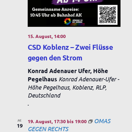
t
c
e
h
n
e
-
15. August, 14:00
u
N
CSD Koblenz – Zwei Flüsse
n
a
gegen den Strom
v
d
Konrad Adenauer Ufer, Höhe
i
A
Pegelhaus
Konrad Adenauer-Ufer -
g
Höhe Pegelhaus, Koblenz, RLP,
n
Deutschland
a
s
-
t
i
i
OMAS
MI.
19. August, 17:30
bis
19:00
c
19
o
GEGEN RECHTS