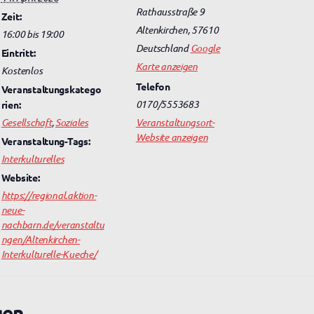
Rathausstraße 9
Zeit:
Altenkirchen
,
57610
16:00 bis 19:00
Deutschland
Google
Eintritt:
Karte anzeigen
Kostenlos
Telefon
Veranstaltungskatego
0170/5553683
rien:
Gesellschaft
,
Soziales
Veranstaltungsort-
Website anzeigen
Veranstaltung-Tags:
Interkulturelles
Website:
https://regional.aktion-
neue-
nachbarn.de/veranstaltu
ngen/Altenkirchen-
Interkulturelle-Kueche/
gen