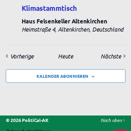
Klimastammtisch
Haus Felsenkeller Altenkirchen
Heimstraße 4, Altenkirchen, Deutschland
Veranstaltungen
Ver
Vorherige
Heute
Nächste
KALENDER ABONNIEREN
© 2026
PolitiCal-AK
Nach oben
↑
Datenschutzerklärung