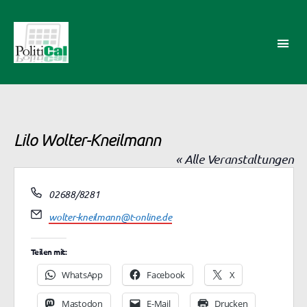
PolitiCal-
AK
Lilo Wolter-Kneilmann
« Alle Veranstaltungen
T
02688/8281
e
E
wolter-kneilmann@t-online.de
l
m
e
a
f
Teilen mit:
i
o
l
WhatsApp
Facebook
X
n
Mastodon
E-Mail
Drucken