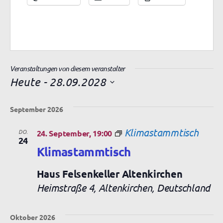
Veranstaltungen von diesem veranstalter
Heute
 - 
28.09.2028
D
a
September 2026
t
u
Klimastammtisch
DO.
24. September, 19:00
m
24
w
Klimastammtisch
ä
h
Haus Felsenkeller Altenkirchen
l
Heimstraße 4, Altenkirchen, Deutschland
e
n
.
Oktober 2026