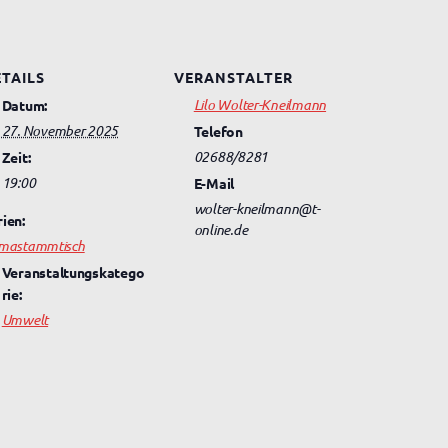
TAILS
VERANSTALTER
Lilo Wolter-Kneilmann
Datum:
27. November 2025
Telefon
02688/8281
Zeit:
19:00
E-Mail
wolter-kneilmann@t-
rien:
online.de
imastammtisch
Veranstaltungskatego
rie:
Umwelt