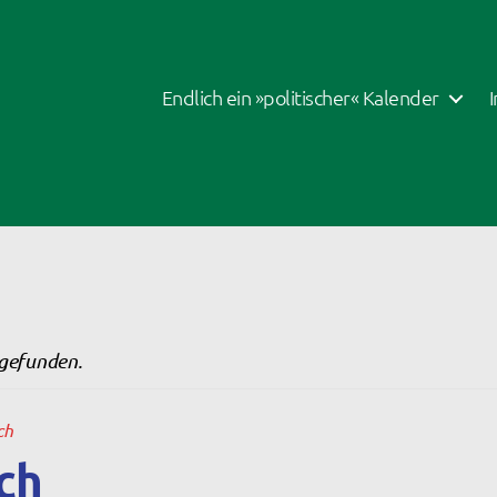
Endlich ein »politischer« Kalender
tgefunden.
ch
ch