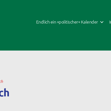
Endlich ein »politischer« Kalender
ch
ch