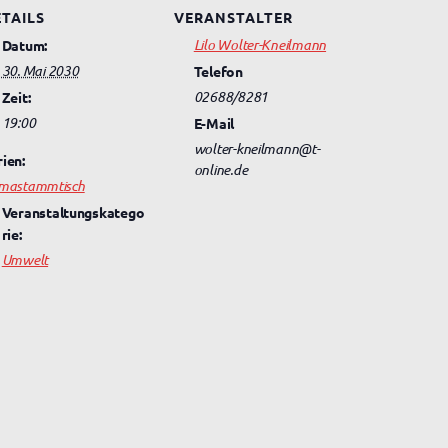
TAILS
VERANSTALTER
Lilo Wolter-Kneilmann
Datum:
30. Mai 2030
Telefon
02688/8281
Zeit:
19:00
E-Mail
wolter-kneilmann@t-
rien:
online.de
imastammtisch
Veranstaltungskatego
rie:
Umwelt