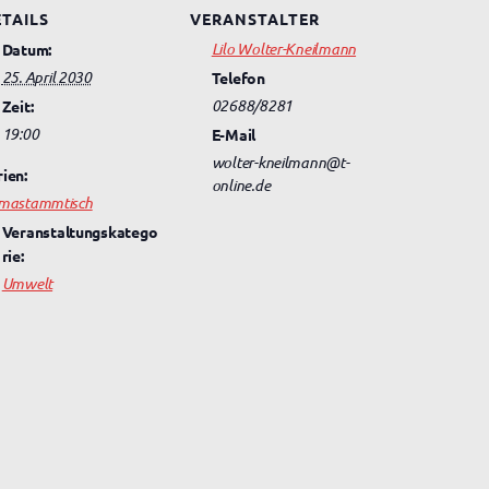
TAILS
VERANSTALTER
Lilo Wolter-Kneilmann
Datum:
25. April 2030
Telefon
02688/8281
Zeit:
19:00
E-Mail
wolter-kneilmann@t-
rien:
online.de
imastammtisch
Veranstaltungskatego
rie:
Umwelt