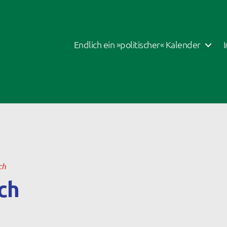
Endlich ein »politischer« Kalender
ch
ch