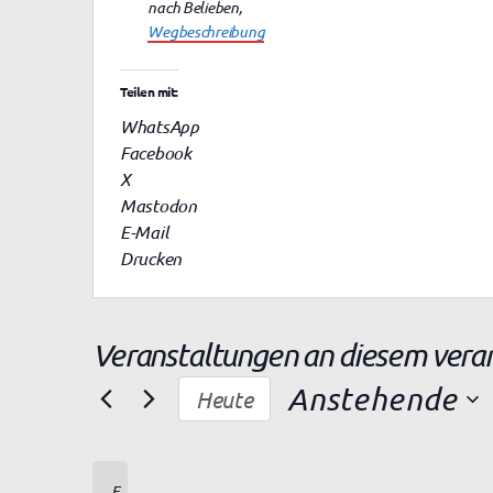
d
nach Belieben
,
r
Wegbeschreibung
e
s
Teilen mit:
s
WhatsApp
e
Facebook
X
Mastodon
E-Mail
Drucken
Veranstaltungen an diesem vera
Anstehende
Heute
D
a
t
E