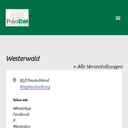
PolitiCal-
AK
Westerwald
« Alle Veranstaltungen
A
RLP
Deutschland
d
Wegbeschreibung
r
e
Teilen mit:
s
WhatsApp
s
Facebook
e
X
Mastodon