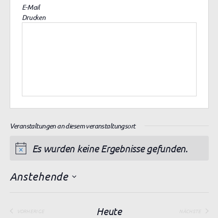
E-Mail
Drucken
Veranstaltungen an diesem veranstaltungsort
Es wurden keine Ergebnisse gefunden.
H
i
Anstehende
n
D
w
a
e
t
Heute
VORHERIGE
NÄCHSTE
VERANSTALTUNGEN
VERANSTAL