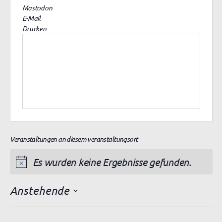
Mastodon
E-Mail
Drucken
Veranstaltungen an diesem veranstaltungsort
Es wurden keine Ergebnisse gefunden.
H
i
Anstehende
n
D
w
a
e