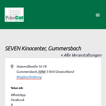
PolitiCal-
AK
SEVEN Kinocenter, Gummersbach
« Alle Veranstaltungen
A
Steinmülleralle 16-18
d
Gummersbach
,
NRW
51643
Deutschland
r
Wegbeschreibung
e
s
Teilen mit:
s
WhatsApp
e
Facebook
X