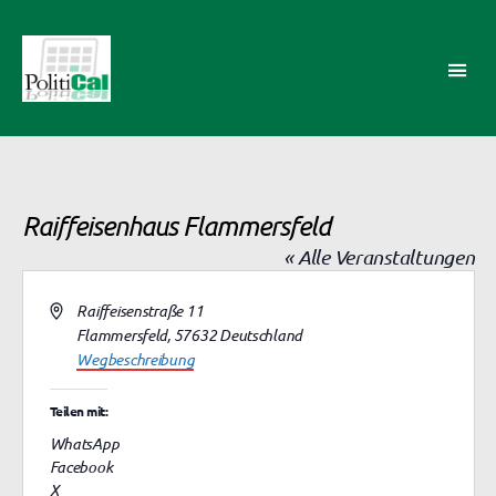
PolitiCal-
AK
Raiffeisenhaus Flammersfeld
« Alle Veranstaltungen
A
Raiffeisenstraße 11
d
Flammersfeld
,
57632
Deutschland
r
Wegbeschreibung
e
s
Teilen mit:
s
WhatsApp
e
Facebook
X