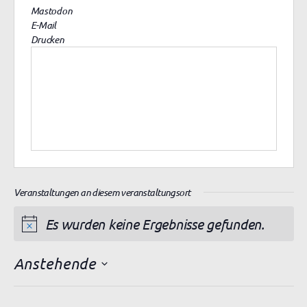
Mastodon
E-Mail
Drucken
Veranstaltungen an diesem veranstaltungsort
Es wurden keine Ergebnisse gefunden.
H
i
Anstehende
n
D
w
a
e