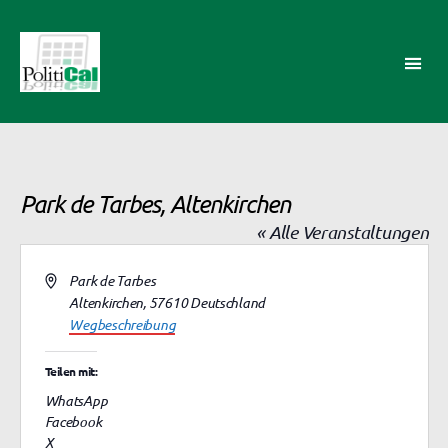
PolitiCal-
AK
Park de Tarbes, Altenkirchen
« Alle Veranstaltungen
A
Park de Tarbes
d
Altenkirchen
,
57610
Deutschland
r
Wegbeschreibung
e
s
Teilen mit:
s
WhatsApp
e
Facebook
X