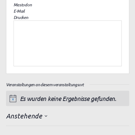
Mastodon
E-Mail
Drucken
Veranstaltungen an diesem veranstaltungsort
Es wurden keine Ergebnisse gefunden.
H
i
Anstehende
n
D
w
a
e