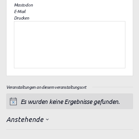
Mastodon
E-Mail
Drucken
Veranstaltungen an diesem veranstaltungsort
Es wurden keine Ergebnisse gefunden.
H
i
Anstehende
n
D
w
a
e