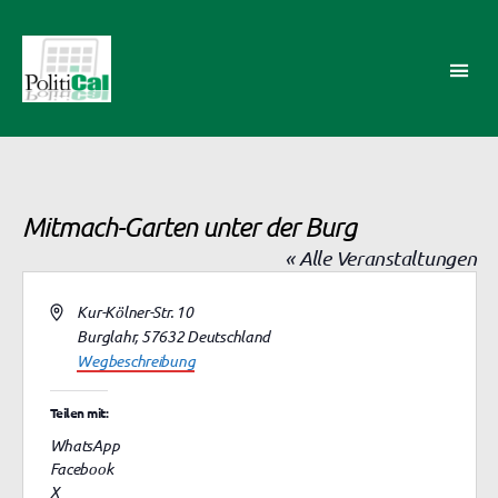
PolitiCal-
AK
Mitmach-Garten unter der Burg
« Alle Veranstaltungen
A
Kur-Kölner-Str. 10
d
Burglahr
,
57632
Deutschland
r
Wegbeschreibung
e
s
Teilen mit:
s
WhatsApp
e
Facebook
X