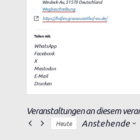
d
Windeck-Au
,
51570
Deutschland
r
Wegbeschreibung
e
W
https://hafen.graswurzelhof-au.de/
s
e
s
b
e
Teilen mit:
s
e
WhatsApp
i
Facebook
t
X
e
Mastodon
E-Mail
Drucken
Veranstaltungen an diesem vera
Anstehende
Heute
D
a