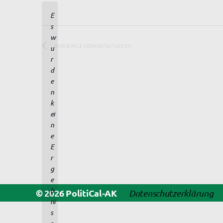
t
E
u
s
m
w
w
VORHERIGE
VERANSTALTUNGEN
u
ä
r
h
d
l
e
e
n
n
.
k
ei
n
e
E
r
g
H
e
i
b
© 2026
PolitiCal-AK
Datenschutzerklärung
n
ni
w
s
e