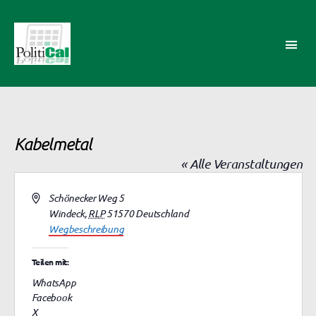
PolitiCal-
AK
Kabelmetal
« Alle Veranstaltungen
A
Schönecker Weg 5
d
Windeck
,
RLP
51570
Deutschland
r
Wegbeschreibung
e
s
Teilen mit:
s
WhatsApp
e
Facebook
X