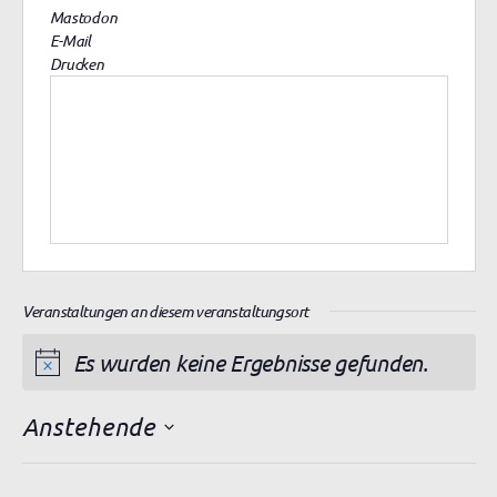
Mastodon
E-Mail
Drucken
Veranstaltungen an diesem veranstaltungsort
Es wurden keine Ergebnisse gefunden.
H
i
Anstehende
n
D
w
a
e