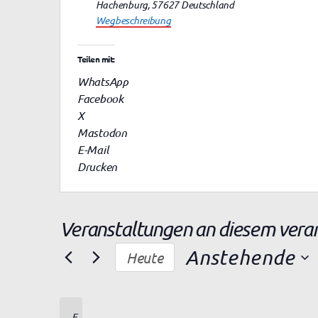
d
Hachenburg
,
57627
Deutschland
r
Wegbeschreibung
e
s
Teilen mit:
s
WhatsApp
e
Facebook
X
Mastodon
E-Mail
Drucken
Veranstaltungen an diesem vera
Anstehende
Heute
D
a
t
E