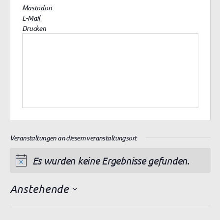
Mastodon
E-Mail
Drucken
Veranstaltungen an diesem veranstaltungsort
Es wurden keine Ergebnisse gefunden.
H
i
Anstehende
n
D
w
a
e