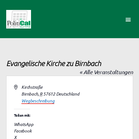
PolitiCal-
AK
Evangelische Kirche zu Birnbach
« Alle Veranstaltungen
A
Kirchstraße
d
Birnbach
,
R
57612
Deutschland
r
Wegbeschreibung
e
s
Teilen mit:
s
WhatsApp
e
Facebook
X