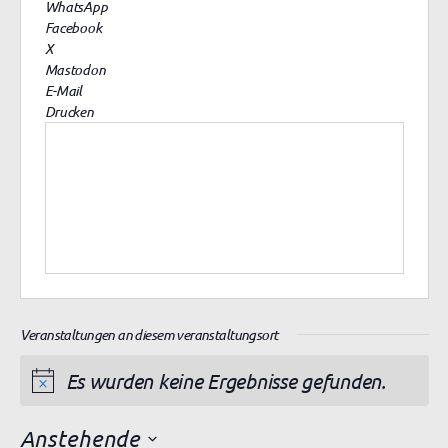
WhatsApp
i
Facebook
t
X
e
Mastodon
E-Mail
Drucken
Veranstaltungen an diesem veranstaltungsort
Es wurden keine Ergebnisse gefunden.
H
i
Anstehende
n