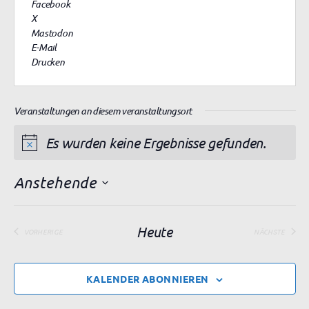
Facebook
i
X
t
Mastodon
e
E-Mail
Drucken
Veranstaltungen an diesem veranstaltungsort
Es wurden keine Ergebnisse gefunden.
H
i
Anstehende
n
D
w
a
e
t
Heute
VORHERIGE
NÄCHSTE
VERANSTALTUNGEN
VERANSTAL
i
u
m
s
w
KALENDER ABONNIEREN
ä
h