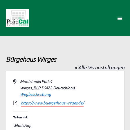
PolitiCal-
AK
Bürgehaus Wirges
« Alle Veranstaltungen
A
Montchanin Platz1
d
Wirges
,
RLP
56422
Deutschland
r
Wegbeschreibung
e
W
https://www.buergerhaus-wirges.de/
s
e
s
b
Teilen mit:
e
s
WhatsApp
e