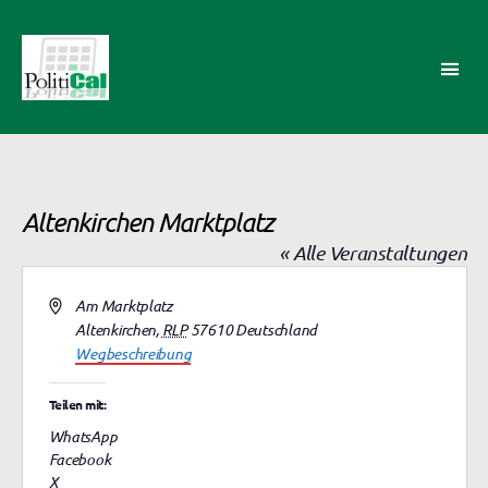
PolitiCal-
AK
Altenkirchen Marktplatz
« Alle Veranstaltungen
A
Am Marktplatz
d
Altenkirchen
,
RLP
57610
Deutschland
r
Wegbeschreibung
e
s
Teilen mit:
s
WhatsApp
e
Facebook
X