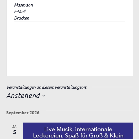
Mastodon
E-Mail
Drucken
Veranstaltungen an diesem veranstaltungsort
Anstehend
D
a
September 2026
t
u
SA.
m
5
w