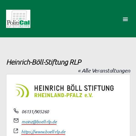
PolitiCal-
AK
Heinrich-Böll-Stiftung RLP
« Alle Veranstaltungen
T
06131/905260
e
E
mainz@boell-rlp.de
l
m
W
e
https://www.boell-rlp.de
a