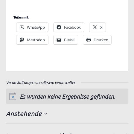
e
f
i
b
o
l
s
n
Teilen mit:
e
i
WhatsApp
Facebook
X
t
Mastodon
E-Mail
Drucken
e
Veranstaltungen von diesem veranstalter
Es wurden keine Ergebnisse gefunden.
H
i
Anstehende
n
D
w
a
e
t