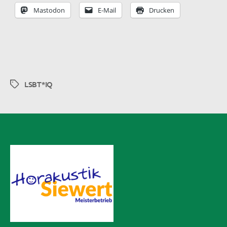
Mastodon
E-Mail
Drucken
LSBT*IQ
Schlagwörter