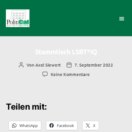
PolitiCal-
AK
Stammtisch LSBT*IQ
Von
Axel Siewert
7. September 2022
Beitragsautor
Veröffentlichungsdatum
zu
Keine Kommentare
Stammtisch
LSBT*IQ
Teilen mit:
WhatsApp
Facebook
X