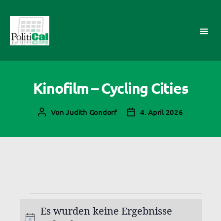
PolitiCal-
AK
Kinofilm – Cycling Cities
Von
Judith Gondorf
4. April 2026
Beitragsautor
Veröffentlichungsdatum
Es wurden keine Ergebnisse
Veranstaltungen