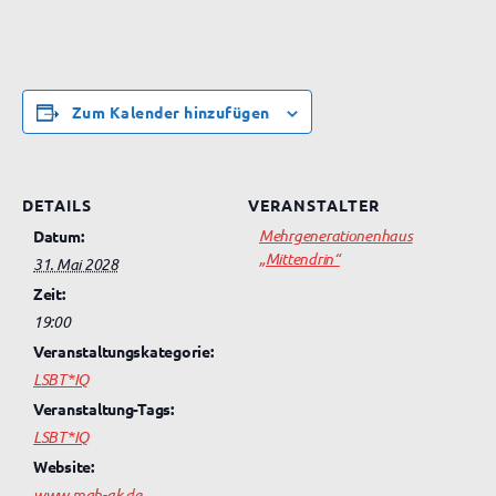
Zum Kalender hinzufügen
DETAILS
VERANSTALTER
Mehrgenerationenhaus
Datum:
„Mittendrin“
31. Mai 2028
Zeit:
19:00
Veranstaltungskategorie:
LSBT*IQ
Veranstaltung-Tags:
LSBT*IQ
Website:
www.mgh-ak.de