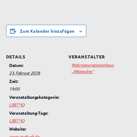
Zum Kalender hinzufügen
DETAILS
VERANSTALTER
Mehrgenerationenhaus
Datum:
„Mittendrin“
23. Februar 2028
Zeit:
19:00
Veranstaltungskategorie:
LSBT*IQ
Veranstaltung-Tags:
LSBT*IQ
Website:
www.mgh-ak.de