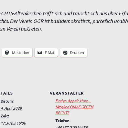
S-Altenkirchen trifft sich und tauscht sich aus über Erf
ts. Der Verein OGR ist basisdemokratisch, parteilich unabh
m Verein beitreten.
Mastodon
E-Mail
Drucken
TAILS
VERANSTALTER
Evelyn Appelt-Horn –
Datum:
Mitglied OMAS GEGEN
4. April 2029
RECHTS
Zeit:
Telefon
17:30 bis 19:00
+49157/80914458