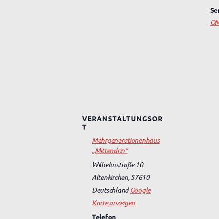
Se
OM
VERANSTALTUNGSOR
T
Mehrgenerationenhaus
„Mittendrin“
Wilhelmstraße 10
Altenkirchen
,
57610
Deutschland
Google
Karte anzeigen
Telefon