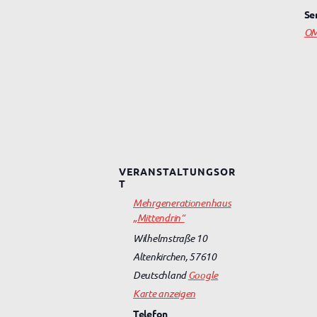
Se
OM
VERANSTALTUNGSOR
T
Mehrgenerationenhaus
„Mittendrin“
Wilhelmstraße 10
Altenkirchen
,
57610
Deutschland
Google
Karte anzeigen
Telefon