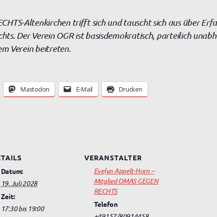
S-Altenkirchen trifft sich und tauscht sich aus über Erf
ts. Der Verein OGR ist basisdemokratisch, parteilich unabh
m Verein beitreten.
Mastodon
E-Mail
Drucken
TAILS
VERANSTALTER
Evelyn Appelt-Horn –
Datum:
Mitglied OMAS GEGEN
19. Juli 2028
RECHTS
Zeit:
Telefon
17:30 bis 19:00
+49157/80914458