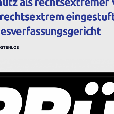
utz als rechtsextremer 
 rechtsextrem eingestuf
esverfassungsgericht
OSTENLOS