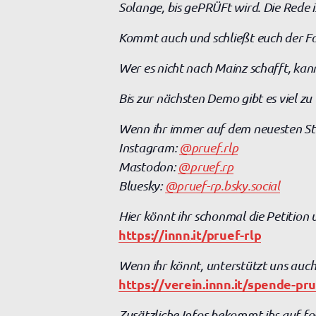
Solange, bis gePRÜFt wird. Die Rede 
Kommt auch und schließt euch der For
Wer es nicht nach Mainz schafft, kan
Bis zur nächsten Demo gibt es viel z
Wenn ihr immer auf dem neuesten Sta
Instagram:
@pruef.rlp
Mastodon:
@pruef.rp
Bluesky:
@pruef-rp.bsky.social
Hier könnt ihr schonmal die Petition 
https://innn.it/pruef-rlp
Wenn ihr könnt, unterstützt uns auch
https://verein.innn.it/spende-pru
Zusätzliche Infos bekommt ihr auf fo