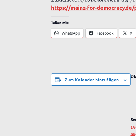
https://mainz-for-democracy.de/p
Teilen mit:
WhatsApp
Facebook
X
DE
Zum Kalender hinzufügen
Se
De
un