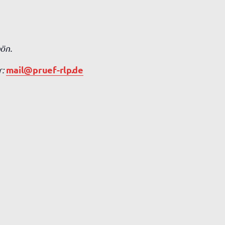
hön.
mail@pruef-rlp.de
r: