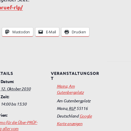
ruef-rlp/
Mastodon
E-Mail
Drucken
TAILS
VERANSTALTUNGSOR
T
Datum:
Mainz, Am
12. Oktober 2030
Gutenbergplatz
Zeit:
Am Gutenbergplatz
14:00 bis 15:30
Mainz
,
RLP
55116
rien:
Deutschland
Google
mo für die Über-PRÜF-
Karte anzeigen
g aller vom