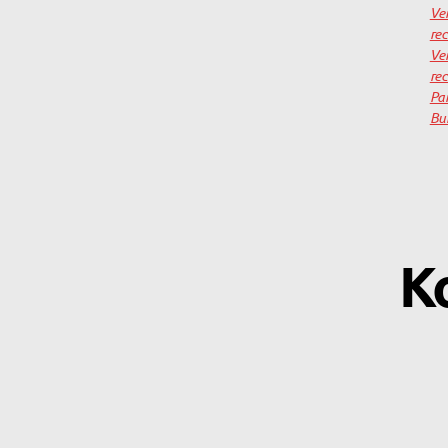
Ve
re
Ver
re
Par
Bu
K