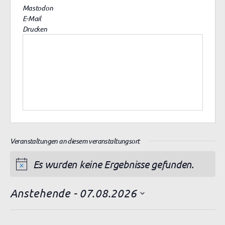
Mastodon
E-Mail
Drucken
Veranstaltungen an diesem veranstaltungsort
Es wurden keine Ergebnisse gefunden.
H
i
Anstehende
 - 
07.08.2026
n
D
w
a
e