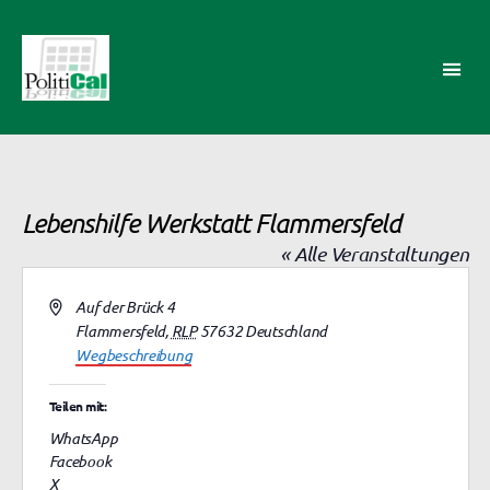
PolitiCal-
AK
Lebenshilfe Werkstatt Flammersfeld
« Alle Veranstaltungen
A
Auf der Brück 4
d
Flammersfeld
,
RLP
57632
Deutschland
r
Wegbeschreibung
e
s
Teilen mit:
s
WhatsApp
e
Facebook
X