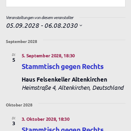
Veranstaltungen von diesem veranstalter
05.09.2028
 - 
06.08.2030
D
a
September 2028
t
u
DI.
5. September 2028, 18:30
m
5
w
Stammtisch gegen Rechts
ä
h
Haus Felsenkeller Altenkirchen
l
Heimstraße 4, Altenkirchen, Deutschland
e
n
.
Oktober 2028
DI.
3. Oktober 2028, 18:30
3
Stammtisch gegen Rechts