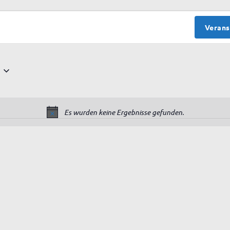
Verans
Es wurden keine Ergebnisse gefunden.
H
i
n
w
e
i
s